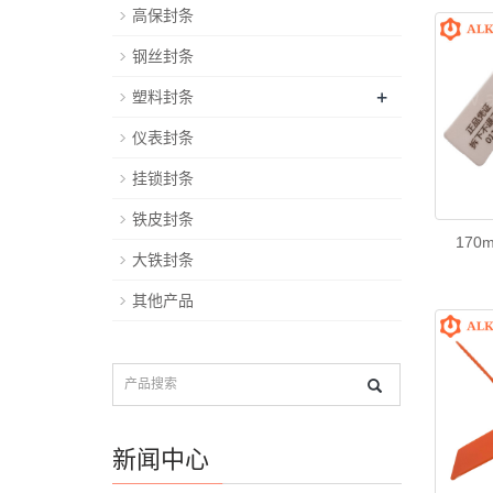
高保封条
钢丝封条
+
塑料封条
仪表封条
挂锁封条
铁皮封条
170
大铁封条
其他产品
新闻中心