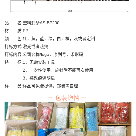
品 名:塑料封条AS-BP200
材 质:PP
颜 色:红，黄，蓝，绿，白，橙，灰或者定制
打标方式:激光或者热烫
打标内容:公司名称/logo，序列号，条形码
特 征:1，无需安装工具
2，一次性使用，施封后不能再次使用
3，篡改痕迹明显
样 品:样品可免费提供，邮费需自理