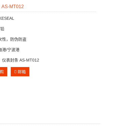
AS-MT012
ESEAL
+铅
次性，防伪防盗
海港/宁波港
仪表封条 AS-MT012
购
邮箱