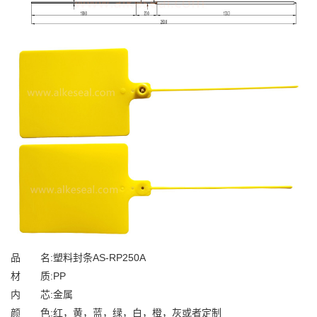
品 名:塑料封条AS-RP250A
材 质:PP
内 芯:金属
颜 色:红，黄，蓝，绿，白，橙，灰或者定制